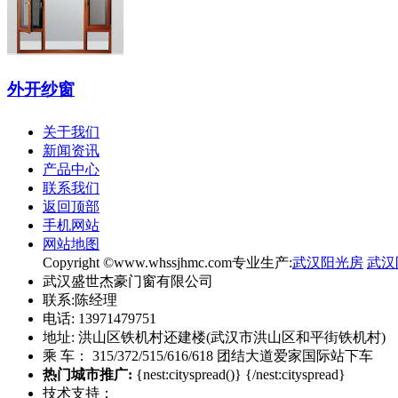
外开纱窗
关于我们
新闻资讯
产品中心
联系我们
返回顶部
手机网站
网站地图
Copyright ©www.whssjhmc.com专业生产:
武汉阳光房
武汉
武汉盛世杰豪门窗有限公司
联系:陈经理
电话: 13971479751
地址: 洪山区铁机村还建楼(武汉市洪山区和平街铁机村)
乘 车： 315/372/515/616/618 团结大道爱家国际站下车
热门城市推广:
{nest:cityspread()} {/nest:cityspread}
技术支持：