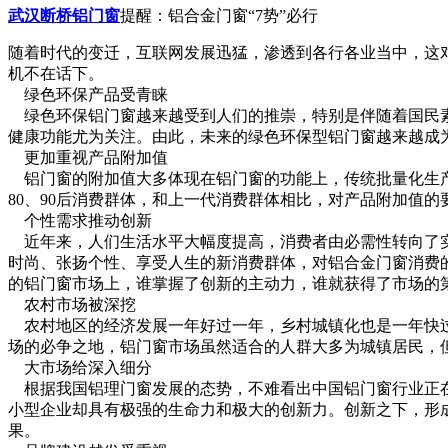
武汉断桥铝门窗
提醒：铝合金门窗“7势”必行
随着时代的变迁，互联网发展迅猛，渗透到各行各业当中，这
机不在话下。
绿色环保产品受青睐
绿色环保铝门窗越来越受到人们的推崇，特别是伴随着国民素
健康功能尤为关注。由此，未来的绿色环保型铝门窗越来越成
更加重视产品附加值
铝门窗的附加值大多体现在铝门窗的功能上，传统批量化生产
80、90后消费群体，和上一代消费群体相比，对产品附加值的
个性需求推动创新
近年来，人们生活水平大幅度提高，消费者由必需性转向了实
时尚、张扬个性、享受人生的新消费群体，对铝合金门窗消费
的铝门窗市场上，谁掌握了创新的主动力，谁就获得了市场的
农村市场被深挖
农村地区的经济发展一年好过一年，乡村城镇化也是一年快过
场的必争之地，铝门窗市场虽然适合的人群大多为城镇居民，
大市场给深入细分
根据我国铝理门窗发展的态势，不难看出中国铝门窗行业正在
小型企业却具有极强的生命力和极大的创新力。创新之下，形
果。