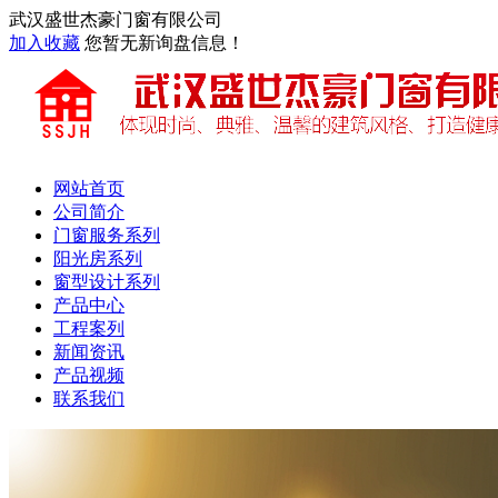
武汉盛世杰豪门窗有限公司
加入收藏
您暂无新询盘信息！
网站首页
公司简介
门窗服务系列
阳光房系列
窗型设计系列
产品中心
工程案列
新闻资讯
产品视频
联系我们