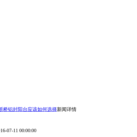
断桥铝封阳台应该如何选择
新闻详情
6-07-11 00:00:00