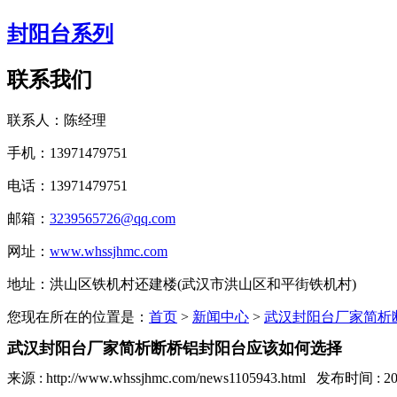
封阳台系列
联系我们
联系人：陈经理
手机：13971479751
电话：13971479751
邮箱：
3239565726@qq.com
网址：
www.whssjhmc.com
地址：洪山区铁机村还建楼(武汉市洪山区和平街铁机村)
您现在所在的位置是：
首页
>
新闻中心
>
武汉封阳台厂家简析
武汉封阳台厂家简析断桥铝封阳台应该如何选择
来源 : http://www.whssjhmc.com/news1105943.html 发布时间 : 201