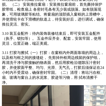
损。 （二） 安装推拉窗扇：安装推拉窗扇前，首先撕掉保护
胶带纸，检查扇上 各密封毛条有无少装或脱落。如有脱落现
象，可用玻璃胶等粘结。将窗扇的顶部插入窗框的上滑槽中，
并使滑轮卡在下滑槽的轨道上，待安装好后，进行调试，确保
推拉灵活、密实。
3.10 装五金配件：待内装饰装修结束后，即可安装五金配件
（执手、锁扣等）。 五金件应齐全、配套，安装牢固，使用
灵活，位置正确，端正美观。
3.11 打胶与擦拭（一）打胶：在窗框内外两面靠墙的周边上，
以及框与框之间的接缝处， 先剪掉外框周边残留的保护纸，
再清洗干净与胶接触的物表面，然后用胶枪沿缝隙压汁密封
胶，并使胶面平整、均匀、光滑、无气孔，打胶后须保证在24
小时内不受震动，确保密封牢固。（二）清理：将玷污在框、
扇、玻璃与窗台上的水泥浆、胶迹等污物，用 拭布清擦干
净。