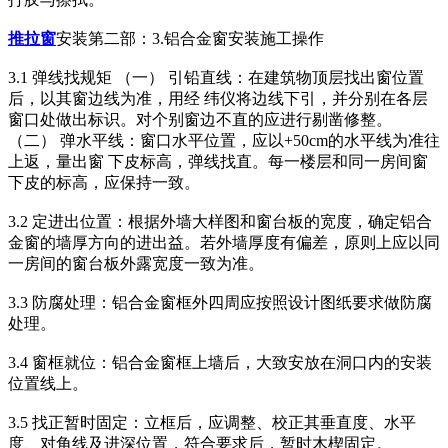
推拉窗
安装第二部：3.铝合金窗安装施工操作
3.1 弹线找规矩 （一） 引铅直线：在建筑物顶层找出窗位置
后，以其窗边线为准，用经 纬仪将边线下引，并分别在各层
窗口处做出标识。对个别窗边不直的应进行剔凿修整。
（二） 弹水平线：窗口水平位置，应以+50cm的水平线为准往
上返，量出窗 下皮标高，弹线找直。每一楼层和同一房间窗
下皮的标高，应保持一致。
3.2 定进出位置：根据外墙大样图和窗台板的宽度，确定铝合
金窗的墙厚方向的进出益。若外墙厚度有偏差，原则上应以同
一房间的窗台板外露宽度一致为准。
3.3 防腐处理：铝合金窗框外四周应按照设计图纸要求做防腐
处理。
3.4 窗框就位：铝合金窗框上墙后，大致安放在洞口内的安装
位置线上。
3.5 找正暂时固定：立框后，应调整、校正其垂直度、水平
度、对角线及进深位置，符合要求后，暂时木楔固定。