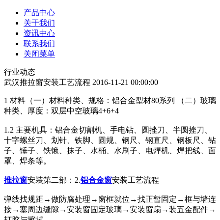
产品中心
关于我们
资讯中心
联系我们
关闭菜单
行业动态
武汉推拉窗安装工艺流程
2016-11-21 00:00:00
1 材料（一）材料种类、规格：铝合金型材80系列 （二）玻璃
种类、厚度：双层中空玻璃4+6+4
1.2 主要机具：铝合金切割机、手电钻、圆挫刀、半圆挫刀、
十字螺丝刀、划针、铁脚、圆规、钢尺、钢直尺、钢板尺、钻
子、锤子、铁锹、抹子、水桶、水刷子、电焊机、焊把线、面
罩、焊条等。
推拉窗
安装第二部：2.
铝合金窗
安装工艺流程
弹线找规距→做防腐处理→窗框就位→找正暂固定→框与墙连
接→塞周边缝隙→安装窗固定玻璃→安装窗扇→装五金配件→
打胶与擦拭。