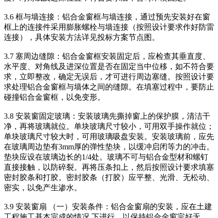
3.6 框与墙连接：铝合金窗框与墙连接，通过预先安装好在窗
框上的连接件采用膨胀螺栓与墙连接（按照设计要求作好防雷
连接），具体安装方法详见投标方案节点图。
3.7 塞周边缝隙：铝合金窗框安装固定后，应检查其垂直度、
水平度、对角线及进深位置是否在固定当中位移，如不符合要
求，立即整改，确定无误后，才可进行周边塞缝。按照设计要
求处理铝合金窗框与墙体之间的缝隙。在填塞过程中，要防止
碰撞铝合金窗框，以免变形。
3.8 安装窗固定玻璃：安装玻璃先撕掉窗上的保护膜，清洁干
净，再将玻璃就位。单块玻璃尺寸较小，可用双手操作就位；
单块玻璃尺寸较大时，可用玻璃吸盘安装。安装玻璃前，应先
在玻璃周边垫有3mm厚的弹性垫块，以缓冲启闭等力的冲击。
垫块应设在玻璃边长的1/4处。玻璃不可与铝合金型材和螺钉
直接接触，以防碎裂。再将压条扣上，然后按照设计要求填塞
密封胶条和打胶。密封胶条（打胶）应平整、光滑、无松动、
密实，以免产生渗水。
3.9 安装窗扇 （一）安装条件：铝合金窗扇的安装，应在土建
工程施工基本完成的情况 下进行，以保持铝合金窗完好无