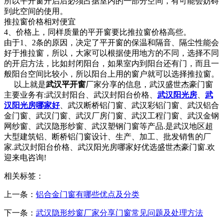
所以平开窗开启后必须占据室内的一部分空间，有可能会妨碍
到此空间的使用。
推拉窗价格相对便宜
4、价格上，同样质量的平开窗要比推拉窗价格高些。
由于1、2条的原因，决定了平开窗的保温和隔音、隔尘性能会
好于推拉窗，所以，大家可以根据使用地方的不同，选择不同
的开启方法，比如封闭阳台，如果室内到阳台还有门，而且一
般阳台空间比较小，所以阳台上用的窗户就可以选择推拉窗。
以上就是
武汉平开窗
厂家分享的信息，武汉盛世杰豪门窗
主要业务有:武汉封阳台、武汉封阳台价格、
武汉阳光房
、
武
汉阳光房哪家好
、武汉断桥铝门窗、武汉彩铝门窗、武汉铝合
金门窗、武汉门窗、武汉厂房门窗、武汉工程门窗、武汉金钢
网纱窗、武汉隐形纱窗、武汉塑钢门窗等产品.是武汉地区超
大型建筑铝、断桥铝门窗设计、生产、加工、批发销售的厂
家.武汉封阳台价格、武汉阳光房哪家好优选盛世杰豪门窗.欢
迎来电咨询!
相关标签：
上一条：
铝合金门窗有哪些优点及分类
下一条：
武汉隐形纱窗厂家分享门窗常见问题及处理方法