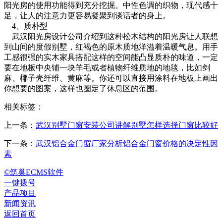
阳光房的使用功能得到充分挖掘。中性色调的织物，现代感十
足，让人的注意力更容易凝聚到谈话者的身上。
4、质朴型
武汉阳光房设计公司介绍到这种松木结构的阳光房让人联想
到山间的度假别墅，红褐色的原木质地洋溢着温暖气息。用手
工感很强的实木家具搭配这样的空间能凸显质朴的味道，一定
要在地板中央铺一块羊毛或者植物纤维质地的地毯，比如剑
麻、椰子壳纤维、黄麻等。你还可以直接用涂料在地板上画出
你想要的图案，这样也圈定了休息区的范围。
相关标签：
上一条：
武汉别墅门窗安装公司讲解别墅怎样选择门窗比较好
下一条：
武汉铝合金门窗厂家分析铝合金门窗价格的决定性因
素
©筑巢ECMS软件
一键拨号
产品项目
新闻资讯
返回首页