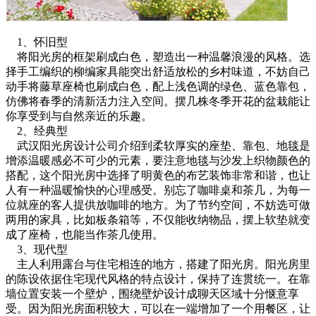
1、怀旧型
将阳光房的框架刷成白色，塑造出一种温馨浪漫的风格。选
择手工编织的柳编家具能突出舒适放松的乡村味道，不妨自己
动手将藤草座椅也刷成白色，配上浅色调的绿色、蓝色靠包，
仿佛将春季的清新活力注入空间。摆几株冬季开花的盆栽能让
你享受到与自然亲近的乐趣。
2、经典型
武汉阳光房设计公司介绍到柔软厚实的座垫、靠包、地毯是
增添温暖感必不可少的元素，要注意地毯与沙发上织物颜色的
搭配，这个阳光房中选择了明黄色的布艺装饰非常和谐，也让
人有一种温暖愉快的心理感受。别忘了咖啡桌和茶几，为每一
位就座的客人提供放咖啡的地方。为了节约空间，不妨选可做
两用的家具，比如板条箱等，不仅能收纳物品，摆上软垫就变
成了座椅，也能当作茶几使用。
3、现代型
主人利用露台与住宅相连的地方，搭建了阳光房。阳光房里
的陈设依据住宅现代风格的特点设计，保持了连贯统一。在靠
墙位置安装一个壁炉，围绕壁炉设计成聊天区域十分惬意享
受。因为阳光房面积较大，可以在一端增加了一个用餐区，让