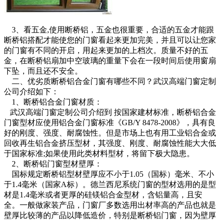
3、看五金,使用断桥铝，五金也很重要，合适的五金才能跟
断桥铝搭配才能使您的门窗看起来更加完美，并且可以让您家
的门窗有不同的开启，用起来更加的上档次。质量不好的五
金，在断桥铝扇加中空玻璃的重量下会在一段时间后使用窗扇
下坠，而且还不安全。
二、优劣质断桥铝合金门窗有哪些不同？武汉高端门窗定制
公司介绍如下：
1、断桥铝合金门窗材质：
武汉高端门窗定制公司介绍到 按国家建材标准，断桥铝合金
门窗型材应使用铝合金门窗标准《GB/Y 8478-2008》，具有良
好的刚度、强度、耐腐蚀性。但是市场上也有用工业铝合金或
回收再生铝合金挤压型材，其强度、刚度、耐腐蚀性能大大低
于国家标准;如果使用此类材料型材，将留下极大隐患。
2、断桥铝门窗型材壁厚：
国标规定断桥铝型材壁厚应不小于1.05（国标）毫米、不小
于1.4毫米（国家A标）。德兰西尼系统门窗的型材选用的是型
材是1.4毫米或者更厚的硅镁铝合金型材，含铝量高，且安
全。一般做家装产品，门窗厂多数选用出材率高的产品也就是
壁厚比较薄的产品以降低造价，特别是断桥铝门窗，因为壁厚