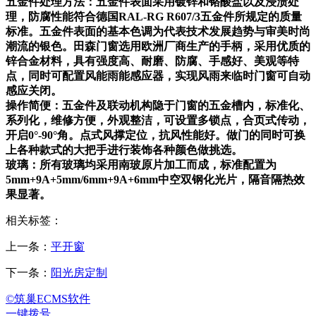
五金件处理方法：五金件表面采用镀锌和铬酸盐以及浸渍处
理，防腐性能符合德国RAL-RG R607/3五金件所规定的质量
标准。五金件表面的基本色调为代表技术发展趋势与审美时尚
潮流的银色。田森门窗选用欧洲厂商生产的手柄，采用优质的
锌合金材料，具有强度高、耐磨、防腐、手感好、美观等特
点，同时可配置风能雨能感应器，实现风雨来临时门窗可自动
感应关闭。
操作简便：五金件及联动机构隐于门窗的五金槽内，标准化、
系列化，维修方便，外观整洁，可设置多锁点，合页式传动，
开启0°-90°角。点式风撑定位，抗风性能好。做门的同时可换
上各种款式的大把手进行装饰各种颜色做挑选。
玻璃：所有玻璃均采用南玻原片加工而成，标准配置为
5mm+9A+5mm/6mm+9A+6mm中空双钢化光片，隔音隔热效
果显著。
相关标签：
上一条：
平开窗
下一条：
阳光房定制
©筑巢ECMS软件
一键拨号