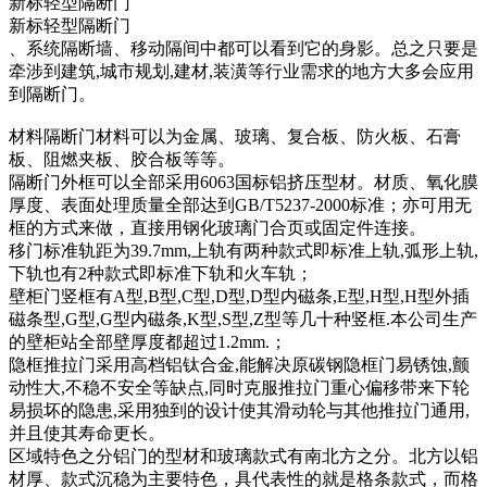
新标轻型隔断门
新标轻型隔断门
、系统隔断墙、移动隔间中都可以看到它的身影。总之只要是
牵涉到建筑,城市规划,建材,装潢等行业需求的地方大多会应用
到隔断门。
材料隔断门材料可以为金属、玻璃、复合板、防火板、石膏
板、阻燃夹板、胶合板等等。
隔断门外框可以全部采用6063国标铝挤压型材。材质、氧化膜
厚度、表面处理质量全部达到GB/T5237-2000标准；亦可用无
框的方式来做，直接用钢化玻璃门合页或固定件连接。
移门标准轨距为39.7mm,上轨有两种款式即标准上轨,弧形上轨,
下轨也有2种款式即标准下轨和火车轨；
壁柜门竖框有A型,B型,C型,D型,D型内磁条,E型,H型,H型外插
磁条型,G型,G型内磁条,K型,S型,Z型等几十种竖框.本公司生产
的壁柜站全部壁厚度都超过1.2mm.；
隐框推拉门采用高档铝钛合金,能解决原碳钢隐框门易锈蚀,颤
动性大,不稳不安全等缺点,同时克服推拉门重心偏移带来下轮
易损坏的隐患,采用独到的设计使其滑动轮与其他推拉门通用,
并且使其寿命更长。
区域特色之分铝门的型材和玻璃款式有南北方之分。北方以铝
材厚、款式沉稳为主要特色，具代表性的就是格条款式，而格