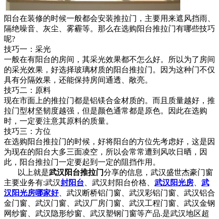
阳台在装修的时候一般都会安装推拉门，主要用来遮风挡雨、
隔绝噪音、灰尘、雾霾等。那么在选购阳台推拉门有哪些技巧
呢?
技巧一：采光
一般在有阳台的房间，其采光效果都不怎么好。所以为了房间
的采光效果，好选择玻璃材质的阳台推拉门。因为这种门不仅
具有分隔效果，还能保持房间通透、敞亮。
技巧二：原料
现在市面上的推拉门都是铝镁合金材质的。而且质量越好，推
拉门型材坚韧度越强，但是颜色通常都是原色。因此在选购
时，一定要注意其原料的质量。
技巧三：方位
在选购阳台推拉门的时候，好将阳台的方位先考虑好，这是因
为现在的阳台大多三面凌空，所以会常常遭到风吹日晒，因
此，阳台推拉门一定要起到一定的阻挡作用。
以上就是
武汉阳台推拉门
分享的信息，武汉盛世杰豪门窗
主要业务有:武汉
封阳台
、武汉封阳台价格、
武汉阳光房
、
武
汉阳光房哪家好
、武汉断桥铝门窗、武汉彩铝门窗、武汉铝合
金门窗、武汉门窗、武汉厂房门窗、武汉工程门窗、武汉金钢
网纱窗、武汉隐形纱窗、武汉塑钢门窗等产品.是武汉地区超