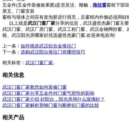
五金件(五金件装修效果图)是否灵活、顺畅，
推拉窗
窗框下部
第五、门窗安装
窗框与墙体之间应有发泡胶进行填充，且窗框内外侧必须用硅
以上就是
武汉门窗厂家
分享的信息，武汉盛世杰豪门窗主要
武汉门窗、武汉厂房门窗、武汉工程门窗、武汉金钢网纱窗、武
格、武汉阳光房哪家好优选盛世杰豪门窗.欢迎来电咨询!
上一条：
如何挑选武汉铝合金推拉门
下一条：
选购武汉阳台推拉门有哪些技巧
相关标签：
武汉门窗厂家
,
相关信息
武汉门窗厂家教您如何装修门窗
武汉门窗厂家分享五金件对门窗气密性的影响
武汉门窗厂家介绍 封阳台，阳光房用什么玻璃好？
武汉门窗厂家解析塑钢门窗与断桥铝门窗的比较
相关产品